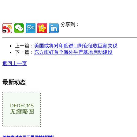
分享到：
上一篇：
美国或将对印度进口陶瓷征收巨额关税
下一篇：
东方雨虹首个海外生产基地启动建设
返回上一页
最新动态