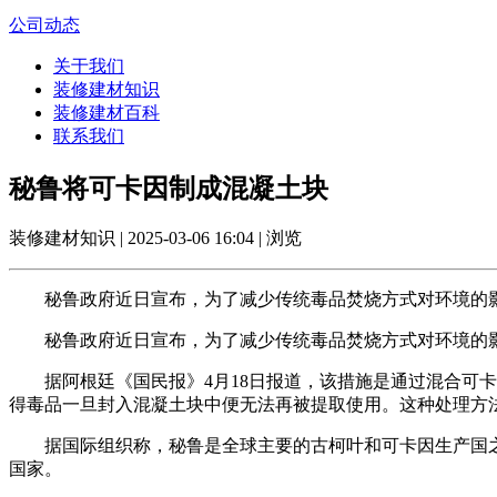
公司动态
关于我们
装修建材知识
装修建材百科
联系我们
秘鲁将可卡因制成混凝土块
装修建材知识 | 2025-03-06 16:04 | 浏览
秘鲁政府近日宣布，为了减少传统毒品焚烧方式对环境的影
秘鲁政府近日宣布，为了减少传统毒品焚烧方式对环境的影
据阿根廷《国民报》4月18日报道，该措施是通过混合可卡
得毒品一旦封入混凝土块中便无法再被提取使用。这种处理方法能
据国际组织称，秘鲁是全球主要的古柯叶和可卡因生产国之
国家。