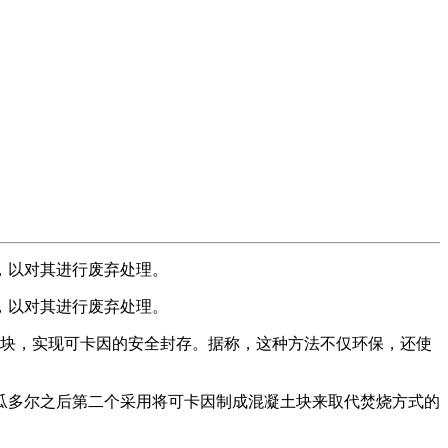
，以对其进行废弃处理。
，以对其进行废弃处理。
块，实现可卡因的安全封存。据称，这种方法不仅环保，还使
多尔之后第二个采用将可卡因制成混凝土块来取代焚烧方式的