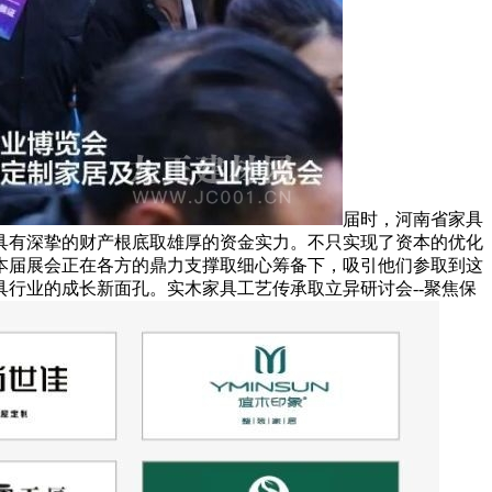
届时，河南省家具
具有深挚的财产根底取雄厚的资金实力。不只实现了资本的优化
本届展会正在各方的鼎力支撑取细心筹备下，吸引他们参取到这
行业的成长新面孔。实木家具工艺传承取立异研讨会--聚焦保