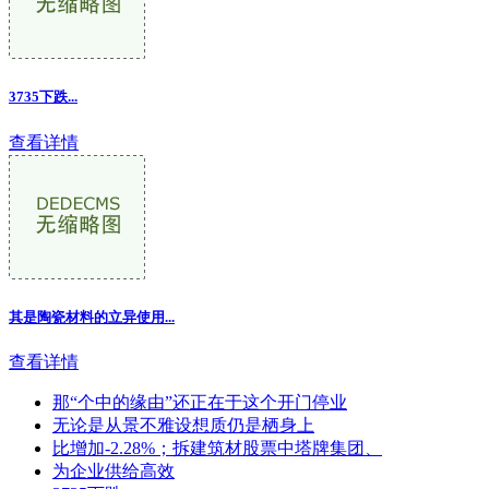
3735下跌...
查看详情
其是陶瓷材料的立异使用...
查看详情
那“个中的缘由”还正在于这个开门停业
无论是从景不雅设想质仍是栖身上
比增加-2.28%；拆建筑材股票中塔牌集团、
为企业供给高效