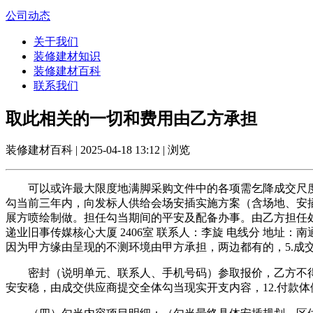
公司动态
关于我们
装修建材知识
装修建材百科
联系我们
取此相关的一切和费用由乙方承担
装修建材百科 | 2025-04-18 13:12 | 浏览
可以或许最大限度地满脚采购文件中的各项需乞降成交尺度。
勾当前三年内，向发标人供给会场安插实施方案（含场地、安
展方喷绘制做。担任勾当期间的平安及配备办事。由乙方担任处
递业旧事传媒核心大厦 2406室 联系人：李旋 电线分 地址：
因为甲方缘由呈现的不测环境由甲方承担，两边都有的，5.成
密封（说明单元、联系人、手机号码）参取报价，乙方不得
安安稳，由成交供应商提交全体勾当现实开支内容，12.付款