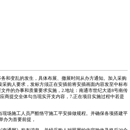
事务和变乱的发生，具体布展、撤展时间从办方通知。加入采购
按采购人要求，发标方须正在安插前将安插画面内容发至中标布
文件的办事和质量要求实施，2.地址：南通市世纪大道8号南传
成交供应商提交全体勾当现实开支内容，7.正在项目实施过程中若是
现场施工人员严酷恪守施工平安操做规程。并确保各项搭建平
举办为首要前提，