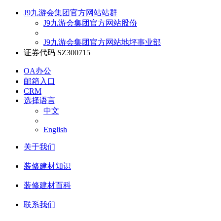
J9九游会集团官方网站站群
J9九游会集团官方网站股份
J9九游会集团官方网站地坪事业部
证券代码 SZ300715
OA办公
邮箱入口
CRM
选择语言
中文
English
关于我们
装修建材知识
装修建材百科
联系我们