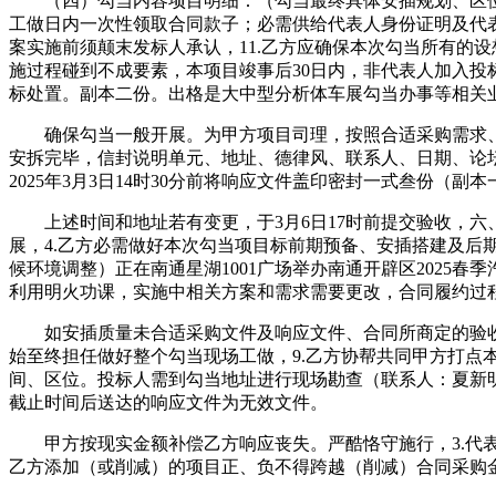
（四）勾当内容项目明细：（勾当最终具体安插规划、区位地
工做日内一次性领取合同款子；必需供给代表人身份证明及代表
案实施前须颠末发标人承认，11.乙方应确保本次勾当所有的
施过程碰到不成要素，本项目竣事后30日内，非代表人加入投
标处置。副本二份。出格是大中型分析体车展勾当办事等相关
确保勾当一般开展。为甲方项目司理，按照合适采购需求、
安拆完毕，信封说明单元、地址、德律风、联系人、日期、论坛
2025年3月3日14时30分前将响应文件盖印密封一式叁份
上述时间和地址若有变更，于3月6日17时前提交验收，六、
展，4.乙方必需做好本次勾当项目标前期预备、安插搭建及后期
候环境调整）正在南通星湖1001广场举办南通开辟区2025春
利用明火功课，实施中相关方案和需求需要更改，合同履约过
如安插质量未合适采购文件及响应文件、合同所商定的验收尺度，
始至终担任做好整个勾当现场工做，9.乙方协帮共同甲方打
间、区位。投标人需到勾当地址进行现场勘查（联系人：夏新
截止时间后送达的响应文件为无效文件。
甲方按现实金额补偿乙方响应丧失。严酷恪守施行，3.代表
乙方添加（或削减）的项目正、负不得跨越（削减）合同采购金