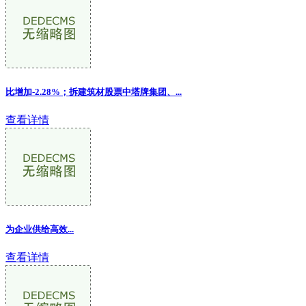
比增加-2.28%；拆建筑材股票中塔牌集团、...
查看详情
为企业供给高效...
查看详情