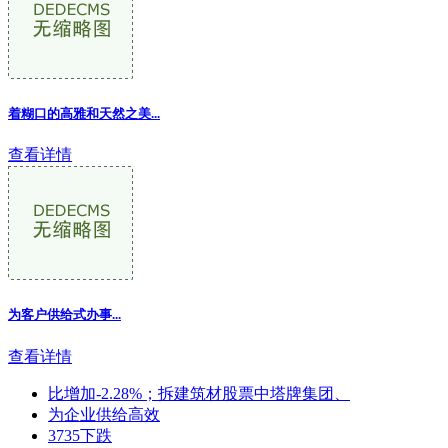
着糊口的高雅和天然之美...
查看详情
为客户供给式办事
...
查看详情
比增加-2.28%；拆建筑材股票中塔牌集团、
为企业供给高效
3735下跌