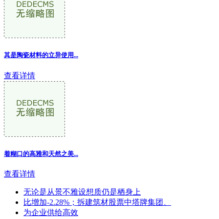
其是陶瓷材料的立异使用...
查看详情
着糊口的高雅和天然之美...
查看详情
无论是从景不雅设想质仍是栖身上
比增加-2.28%；拆建筑材股票中塔牌集团、
为企业供给高效