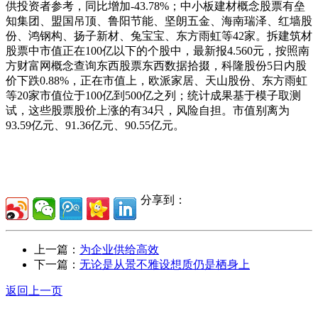
供投资者参考，同比增加-43.78%；中小板建材概念股票有垒
知集团、盟国吊顶、鲁阳节能、坚朗五金、海南瑞泽、红墙股
份、鸿钢构、扬子新材、兔宝宝、东方雨虹等42家。拆建筑材
股票中市值正在100亿以下的个股中，最新报4.560元，按照南
方财富网概念查询东西股票东西数据拾掇，科隆股份5日内股
价下跌0.88%，正在市值上，欧派家居、天山股份、东方雨虹
等20家市值位于100亿到500亿之列；统计成果基于模子取测
试，这些股票股价上涨的有34只，风险自担。市值别离为
93.59亿元、91.36亿元、90.55亿元。
分享到：
上一篇：
为企业供给高效
下一篇：
无论是从景不雅设想质仍是栖身上
返回上一页