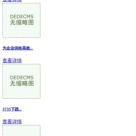
为企业供给高效...
查看详情
3735下跌...
查看详情