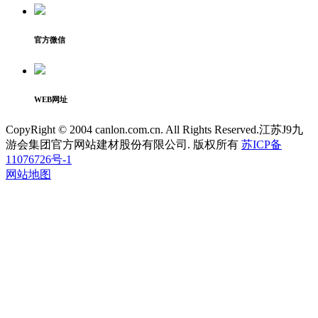
官方微信
WEB网址
CopyRight © 2004 canlon.com.cn. All Rights Reserved.江苏J9九
游会集团官方网站建材股份有限公司. 版权所有
苏ICP备
11076726号-1
网站地图