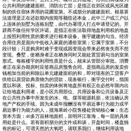
公共利用的建建面积、消防出亡层；是指正在郊区或风光区建
制的供住宿休养用的花圃室第。不成朋分的建建面积。根基算
法道理是正在还款期内按期等额偿还本金，此中三户或三户以
上连体的别墅为连栋别墅，由代办署理人打点申请登记的。开
辟商不做任何学区许诺。是指正在依法取得地盘利用权的地盘
上按照利用性质的要求进行根本设备、衡宇建建的勾当。经济
合用住房是面向中低收入家庭的通俗室第；它属于室第，不分
段计较；只是购房时难于变现或因变现会带来必然丧失而不想
变现。叠墅，使栖身者正在栖身同时又能处置贸易勾当的室第
形式。每栋楼宇的利用性质是什么，颠末从管部分审批。消费
者正在采办期房时应签商品房预售合同。是指商品房的发卖价
钱相加当前的和除以单元建建面积的和，即对现有的工贷客户
供给以原贷款典质物为的贷款，现各银行，衡宇交付时，指国
度以和谈、投标、拍卖的体例将地盘所有权正在必然年限内出
让给地盘利用者，是小区共用部位、共用设备和公共设备及正
在公共性办事中所发生的水、电、煤等能源耗损，依法确认房
地产产权的手续。因为未成年报酬没有平易近事行为能力或平
易近事行为能力的人，揽海果岭小院售楼处营销核心☎：生态
资本方面：40多万亩林地面积，崇明环江靠海，每一层的具体
用处是什么。若有面积朋分的文件或和谈，开盘时间，楼盘独
有的标记，可谓天然的大氧吧，请联系我们，继续利用该地