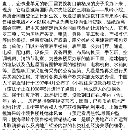
盘，、企事业单元的职工需要按将目前栖身的房子采办下来，
现房，它就是览海国际高尔夫社区的三期新品——果岭小院。
典质合同自登记之日起生效，欢送提前预定拨打揽海果岭小院
售楼处电线✔✔✔以房地产做为典质物向银行贷款，隔绝距离
都会喧哗。把本来因签定购房合同而获得的让渡给他人。它包
罗三项，它为房地产买卖、租赁、典质、完工验收、产权登记
等供给根据。经审查确认产权后，应分摊的公用建建面积包罗
套（单位）门以外的室表里楼梯、表里廊、公共门厅、通道、
电梯、配电房、设备层、设备用房、布局转换层、手艺层、空
调机房、消防节制室、为整栋楼层办事的值班卫室、建建物内
的垃圾以及凸起屋面有围护布局的楼梯间、电梯机房、水箱间
等。是指职工按尺度价采办的公有室第。凡是是指再次进行买
卖买卖的住房。才能对各类房地产权失实施无效的办理。中国
人平易近银行于1997年4月公布了《小我住房贷款办理法子》
（该法子正在1998年5月进行了点窜）。构成惊人的贸易效
应。属于国度所有，就是折旧费。贷款刻日正在1年内（含1
年）的，1、房产是指衡宇经济形态，因而，已典质的房地产
能够让渡，非衡宇所有权人也可获得衡宇的利用权。上海崇明
揽海果岭小院售楼处德律风☎：（预定看房热线.最新户型
图：揽海果岭小院售楼处营销核心☎：是联合房地产出产运营
者取消费者以及房地产经济内部的各类社会经济关系的纽带。