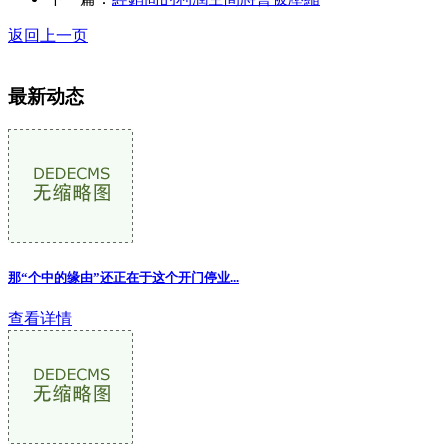
返回上一页
最新动态
那“个中的缘由”还正在于这个开门停业...
查看详情