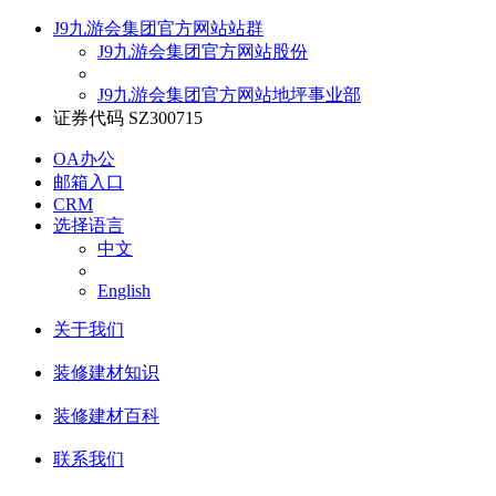
J9九游会集团官方网站站群
J9九游会集团官方网站股份
J9九游会集团官方网站地坪事业部
证券代码 SZ300715
OA办公
邮箱入口
CRM
选择语言
中文
English
关于我们
装修建材知识
装修建材百科
联系我们